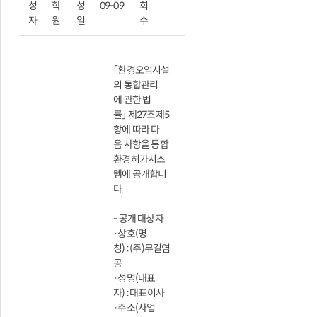
성
학
성
09-09
회
자
원
일
수
「환경오염시설
의 통합관리
에 관한 법
률」 제27조제5
항에 따라 다
음 사항을 통합
환경허가시스
템에 공개합니
다.
- 공개 대상자
·상호(명
칭) : (주)무길염
공
·성명(대표
자) : 대표이사
·주소(사업