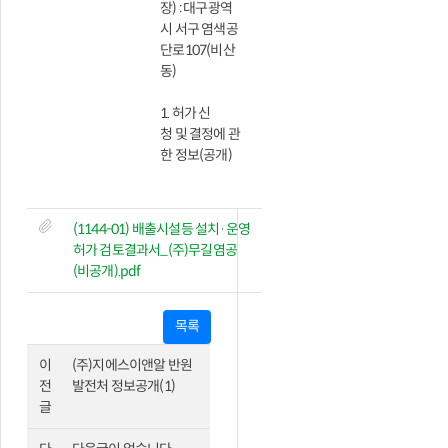
장) : 대구광역
시 서구 염색공
단로107(비산
동)
1. 허가 신
청 및 결정에 관
한 정보(공개)
(1144-01) 배출시설등 설치·운영
허가 검토결과서_(주)무길염공
(비공개).pdf
목록
이
(주)지에스이앤알 반원
전
발전처 정보공개(1)
글