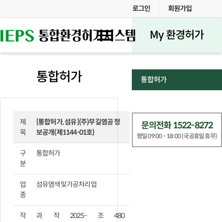
로그인
회원가입
My 환경허가
통합허가
통합허가
제
[통합허가, 섬유](주)무길염공 정
문의전화 1522-8272
목
보공개(제1144-01호)
평일 09:00 - 18:00 (국공휴일 휴무)
구
통합허가
분
업
섬유염색및가공처리업
종
작
과
작
2025-
조
480