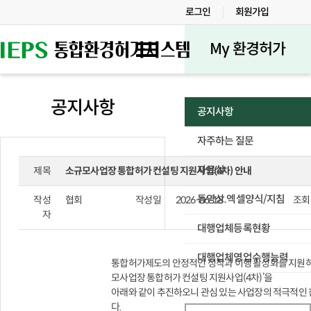
로그인
회원가입
My 환경허가
공지사항
공지사항
자주하는 질문
자료실
제목
소규모사업장 통합허가 컨설팅 지원사업(4차) 안내
동영상.엑셀양식/지침
작성
협회
작성일
2026-06-18
조회
자
대행업체등록현황
대행업체영업수행능력
통합허가제도의 안정적인 정착과 이행 활성화를 지원하
모사업장 통합허가 컨설팅 지원사업(4차)’을
아래와 같이 추진하오니 관심 있는 사업장의 적극적인
다.